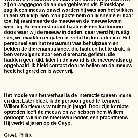
zij op weggegooide en overgebleven vis. Plotsklaps
zag ik een meeuw onwel worden hij was aan het stikken
in een stuk kip, een man pakte hem op ik snelde er naar
toe, hij reanimeerde de meeuw en de meeuw kwam
weer bij. Bij een restaurant haalde ik een kartonnen
doos waar wij de meeuw in deden, daar werd hij rustig
van, we maakten er gaten in zodat hij kon ademen. Het
personeel van het restaurant was behulpzaam en
belden de dierenambulance, die hadden het te druk, ik
ben vervolgens naar een dierenarts gefietst, die
hadden geen tijd, later in de avond is de meeuw alsnog
opgehaald. Ik hield contact door te bellen en de meeuw
heeft het gered en is weer vrij.
Het mooie van het verhaal is de interactie tussen mens
en dier. Later bleek ik de persoon goed te kennen;
Willem Kortlevers vanuit mijn jeugd. Door zijn kordate
optreden leeft de meeuw en we hebben hem Willem
gedoopt. Willem de meeuwenredder, een prachtmens.
Hij werkt al jaren op de Cuyp.
Groet, Philip.